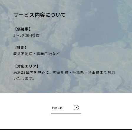
サービス内容について
【価格帯】
1～50億円程度
【種別】
収益不動産・事業用地など
【対応エリア】
東京23区内を中心に、神奈川県・千葉県・埼玉県まで対応
いたします。
FOLLOW US:
BACK