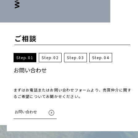
ご相談
1
2
3
4
お問い合わせ
面談
ご提案
お手続き開始
まずはお電話またはお問い合わせフォームより、売買仲介に関す
実際の事例などを参考に、お取引についてのイメージを膨らませ
お客様よりお伺いした内容をもとに、最適なご提案を行ってまい
ご提案内容を参考に、お客様のお悩みやご要望などを踏まえて、
るご希望についてお聞かせください。
ていきます。
ります。
アドバイス・サポートいたします。お客様のご納得がいくゴール
に向けて一緒に進めていきましょう。
お問い合わせ